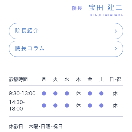
宝田 建二
院長
KENJI TAKARADA
院長紹介
院長コラム
診療時間
月
火
水
木
金
土
日･祝
9:30-13:00
●
●
●
休
●
●
休
14:30-
●
●
●
休
●
●
休
18:00
休診日 木曜･日曜･祝日