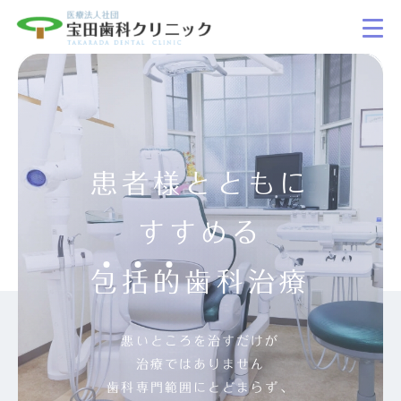
患者様とともに
すすめる
包
括
的
歯科治療
悪いところを治すだけが
治療ではありません
歯科専門範囲にとどまらず、