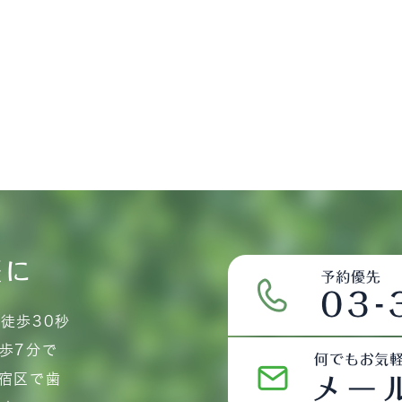
軽に
徒歩30秒
歩7分で
宿区で歯