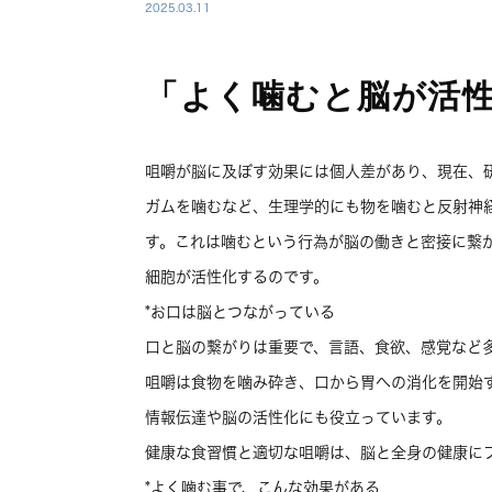
2025.03.11
「よく噛むと脳が活
咀嚼が脳に及ぼす効果には個人差があり、現在、
ガムを噛むなど、生理学的にも物を噛むと反射神
す。これは噛むという行為が脳の働きと密接に繋
細胞が活性化するのです。
*お口は脳とつながっている
口と脳の繋がりは重要で、言語、食欲、感覚など
咀嚼は食物を噛み砕き、口から胃への消化を開始
情報伝達や脳の活性化にも役立っています。
健康な食習慣と適切な咀嚼は、脳と全身の健康に
*よく噛む事で、こんな効果がある